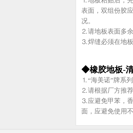
⒈地板粘贴后，先
表面，双组份胶应
况。
⒉请地板表面多
⒊焊缝必须在地板
◆橡胶地板-
⒈“海美诺”牌系
⒉请根据厂方推
⒊应避免甲苯，
面，应避免使用