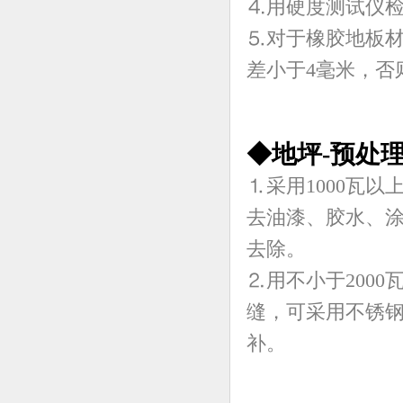
⒋用硬度测试仪检
⒌对于橡胶地板材
差小于4毫米，否
◆地坪-预处
⒈采用1000瓦
去油漆、胶水、
去除。
⒉用不小于200
缝，可采用不锈
补。