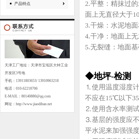
2.平整：精抹过
产品特点
面上无直径大于1
3.干燥：水泥地面
4.干净：地面上
5.无裂缝：地面
天津工厂地址：天津市宝坻区大钟工业
开发区3号地
◆地坪-检测
手机：13911803653/ 13910963218
⒈使用温度湿度计
电话：010-62218706
E-MAIL：80140880@qq.com
不应在15℃以下
网址：http://www.jiaodiban.net
⒉使用含水率测试
⒊基层的强度应不
平水泥来加强强